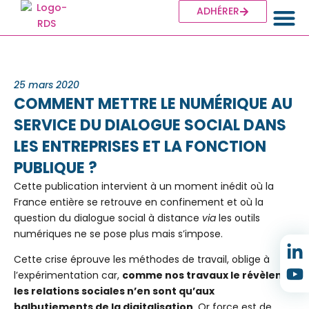
ADHÉRER
Les grou
Les a
25 mars 2020
COMMENT METTRE LE NUMÉRIQUE AU
SERVICE DU DIALOGUE SOCIAL DANS
LES ENTREPRISES ET LA FONCTION
PUBLIQUE ?
Cette publication intervient à un moment inédit où la
France entière se retrouve en confinement et où la
question du dialogue social à distance
via
les outils
numériques ne se pose plus mais s’impose.
Cette crise éprouve les méthodes de travail, oblige à
l’expérimentation car,
comme nos travaux le révèlent,
les relations sociales n’en sont qu’aux
balbutiements de la digitalisation
. Or force est de