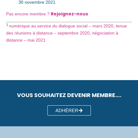
30 novembre 2021
Rejoignez-nous
Pas encore membre ?
1
numérique au service du dialogue social – mars 2020
,
tenue
des réunions à distance – septembre 2020
,
négociation à
distance – mai 2021
VOUS SOUHAITEZ DEVENIR MEMBRE….
ADHÉRER